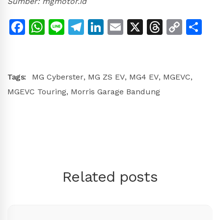
Sumber: mgmotor.id
Facebook
WhatsApp
Line
Telegram
LinkedIn
Email
X
Thread
Copy
Sh
Link
Tags:
MG Cyberster
,
MG ZS EV
,
MG4 EV
,
MGEVC
,
MGEVC Touring
,
Morris Garage Bandung
Related posts