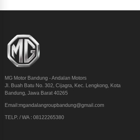
MG Motor Bandung - Andalan Motors
Jl. Buah Batu No. 302, Cijagra, Kec. Lengkong, Kota
Bandung, Jawa Barat 40265
Email:mgandalangroupbandung@gmail.com
TELP. / WA : 08122265380